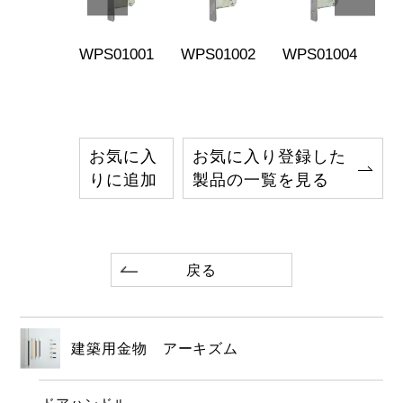
S04011
WPS01001
WPS01002
WPS01004
WP
お気に入
お気に入り登録した
りに追加
製品の一覧を見る
戻る
建築用金物 アーキズム