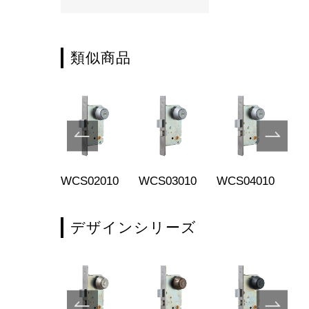
類似商品
S01001
WCS02010
WCS03010
WCS04010
KC
デザインシリーズ