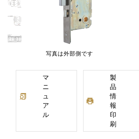
写真は外部側です
マ
製
ニ
品
ュ
情
ア
報
ル
印
刷