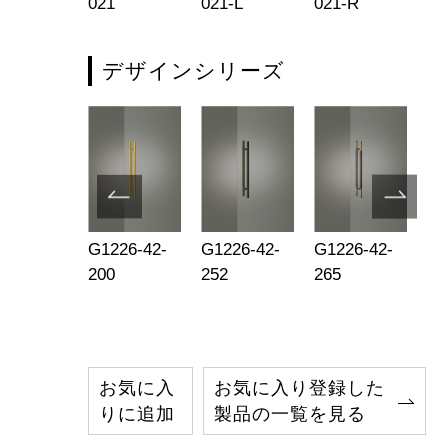
3
021
021-L
021-R
00
デザインシリーズ
1066-005
G1226-42-
G1226-42-
G1226-42-
UE
200
252
265
20
お気に入
お気に入り登録した
りに追加
製品の一覧を見る