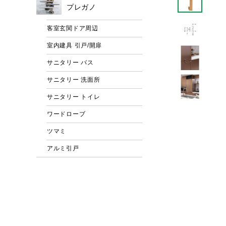
プレガノ
客室玄関ドア周辺
室内建具 引戸/開扉
サニタリー バス
サニタリー 洗面所
サニタリー トイレ
ワードローブ
ツマミ
アルミ引戸