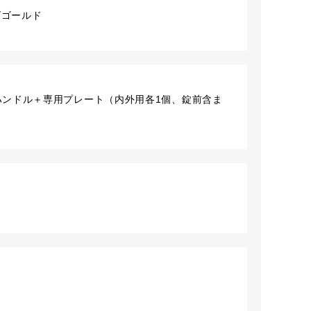
ズゴールド
/ レバーハンドル＋専用プレート（内外用各1個、錠前含ま