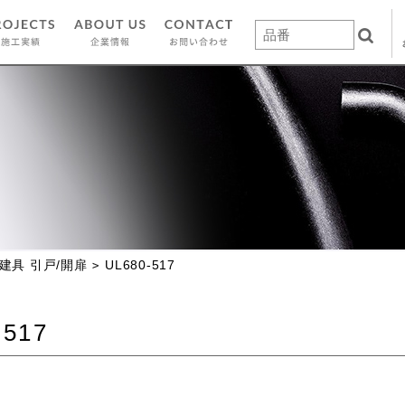
建具 引戸/開扉
UL680-517
-517