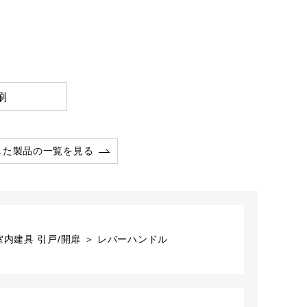
刷
した製品の一覧を見る
内建具 引戸/開扉 ＞ レバーハンドル