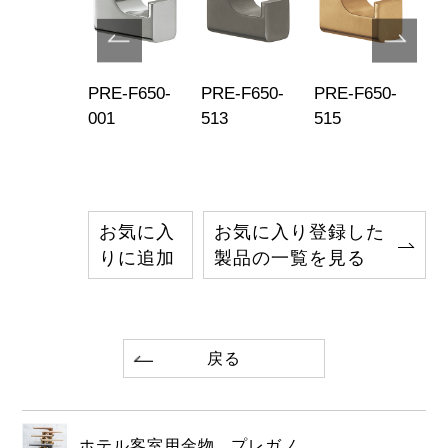
680-519
PRE-F650-
PRE-F650-
PRE-F650-
PR
001
513
515
51
お気に入
お気に入り登録した
りに追加
製品の一覧を見る
戻る
ホテル客室用金物 プレガノ