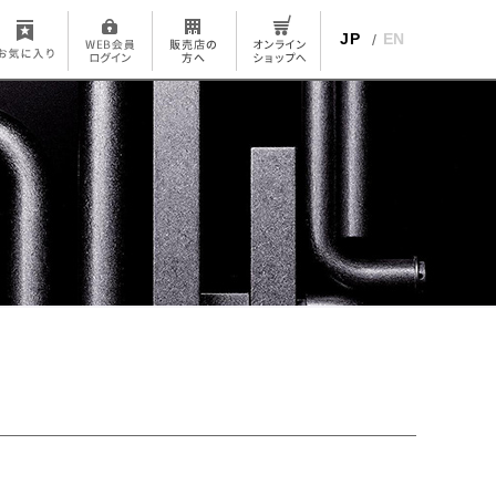
JP
EN