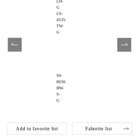
LH-
G
LS-
4535-
TW-
G
SS-
8030-
HW-
S-
G
Add to favorite list
Faborite list